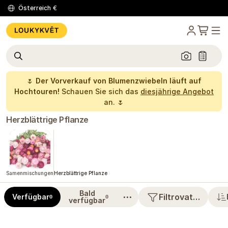
Österreich
€
🌷
Der Vorverkauf von Blumenzwiebeln läuft auf
Hochtouren!
Schauen Sie sich das
diesjährige Angebot
an. 🌷
Herzblättrige Pflanze
Samenmischungen
Herzblättrige Pflanze
Bald
⋯
Filtrovat…
Verfügbar
0
0
verfügbar