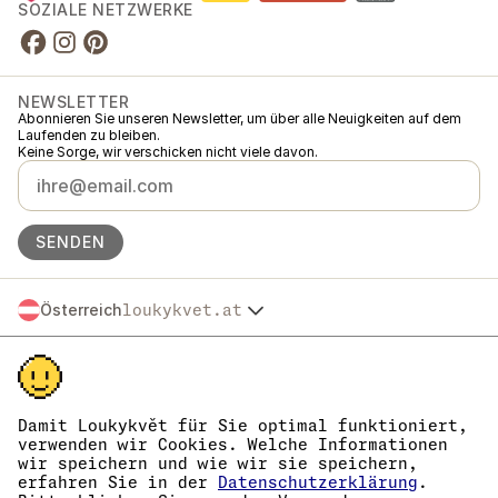
SOZIALE NETZWERKE
NEWSLETTER
Abonnieren Sie unseren Newsletter, um über alle Neuigkeiten auf dem
Laufenden zu bleiben.
Keine Sorge, wir verschicken nicht viele davon.
SENDEN
Österreich
loukykvet.at
Česko
© 2016 →
2026
Loukykvět s.r.o.
Slovensko
Loukykvět s.r.o. ist im Handelsregister beim Stadtgericht in Prag,
Polska
Abteilung C, Einlage 268616 eingetragen.
Deutschland
Wir sind am verbundenen Erfüllungssystem von EKO-KOM unter der
France
Nummer EKF00180493 beteiligt.
Damit Loukykvět für Sie optimal funktioniert,
Wir verwenden die Registrierungsnummer 0636 zur Ausstellung von
verwenden wir Cookies. Welche Informationen
België
Pflanzenpässen.
wir speichern und wie wir sie speichern,
Danmark
Unsere Unternehmens-Identifikationsnummer lautet 05663687, die
erfahren Sie in der
Datenschutzerklärung
.
Eesti
USt-IdNr. ist CZ05663687.