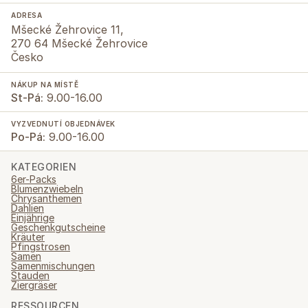
ADRESA
Mšecké Žehrovice 11,
270 64 Mšecké Žehrovice
Česko
NÁKUP NA MÍSTĚ
St-Pá:
9.00-16.00
VYZVEDNUTÍ OBJEDNÁVEK
Po-Pá:
9.00-16.00
KATEGORIEN
6er-Packs
Blumenzwiebeln
Chrysanthemen
Dahlien
Einjährige
Geschenkgutscheine
Kräuter
Pfingstrosen
Samen
Samenmischungen
Stauden
Ziergräser
RESSOURCEN