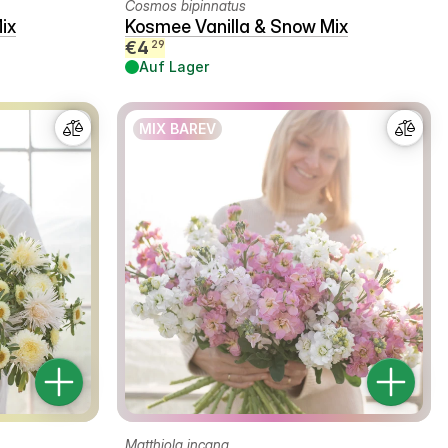
Cosmos bipinnatus
ix
Kosmee Vanilla & Snow Mix
€
4
29
Auf Lager
MIX BAREV
Matthiola incana