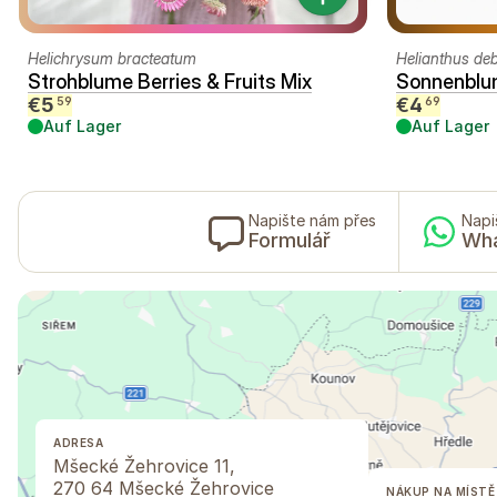
Helichrysum bracteatum
Helianthus debi
Strohblume Berries & Fruits Mix
Sonnenblu
€
5
€
4
59
69
Auf Lager
Auf Lager
Napište nám přes
Napi
Formulář
Wh
ADRESA
Mšecké Žehrovice 11,
270 64 Mšecké Žehrovice
NÁKUP NA MÍSTĚ