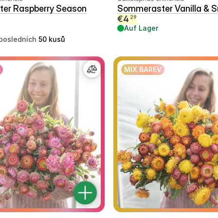
er Raspberry Season
Sommeraster Vanilla & 
€
4
29
Auf Lager
posledních
50
kusů
MIX BAREV