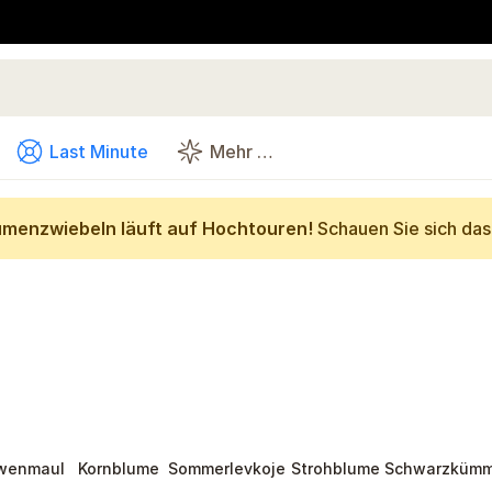
Last Minute
Mehr …
umenzwiebeln läuft auf Hochtouren!
Schauen Sie sich da
wenmaul
Kornblume
Sommerlevkoje
Strohblume
Schwarzkümm