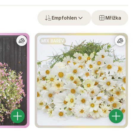
Empfohlen
Mřížka
MIX BAREV