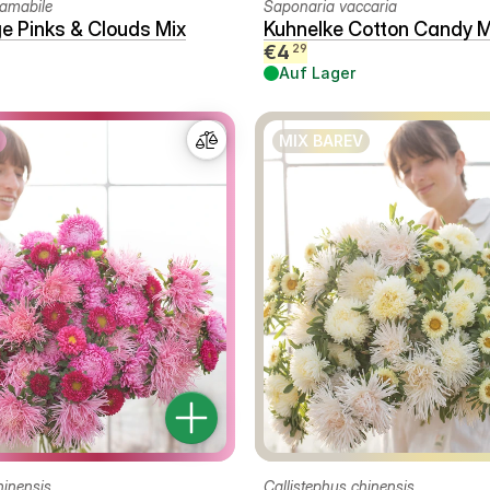
amabile
Saponaria vaccaria
 Pinks & Clouds Mix
Kuhnelke Cotton Candy M
€
4
29
Auf Lager
MIX BAREV
hinensis
Callistephus chinensis