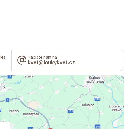
řes
Napište nám na
kvet@loukykvet.cz