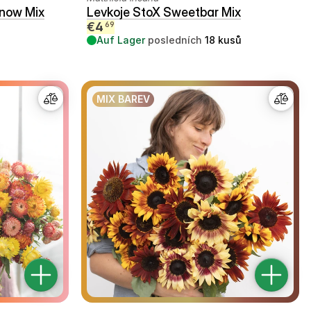
Snow Mix
Levkoje StoX Sweetbar Mix
€
4
69
Auf Lager
posledních
18
kusů
MIX BAREV