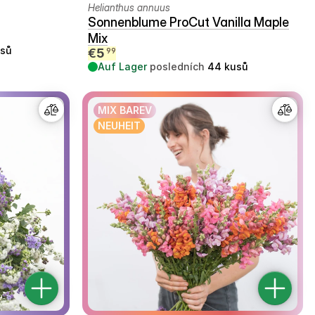
Helianthus annuus
Sonnenblume ProCut Vanilla Maple
Mix
sů
€
5
99
Auf Lager
posledních
44
kusů
MIX BAREV
NEUHEIT