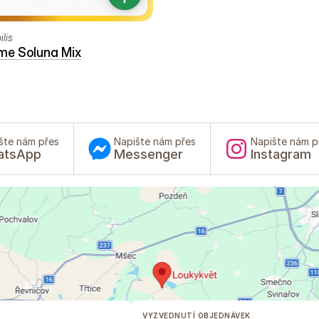
lis
me Soluna Mix
šte nám přes
Napište nám přes
Napište nám p
atsApp
Messenger
Instagram
VYZVEDNUTÍ OBJEDNÁVEK