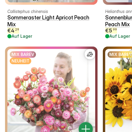
Callistephus chinensis
Helianthus an
Sommeraster Light Apricot Peach
Sonnenblu
Mix
Peach Mix
€
4
€
5
29
99
Auf Lager
Auf Lager
MIX BAREV
MIX BAREV
NEUHEIT