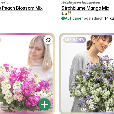
racteatum
Helichrysum bracteatum
e Peach Blossom Mix
Strohblume Mango Mix
€
5
59
Auf Lager
posledních
14
ku
MIX BAREV