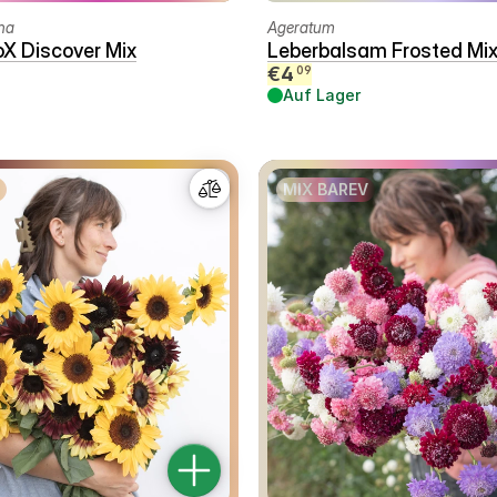
na
Ageratum
oX Discover Mix
Leberbalsam Frosted Mi
€
4
09
Auf Lager
MIX BAREV