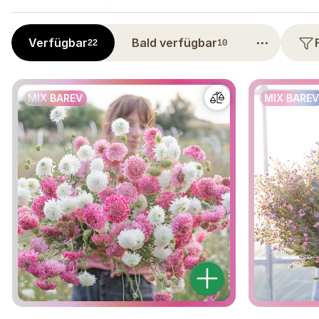
⋯
Verfügbar
Bald verfügbar
22
10
MIX BAREV
MIX BAREV