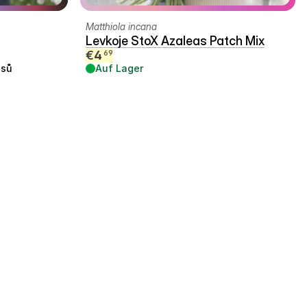
Matthiola incana
Levkoje StoX Azaleas Patch Mix
€
4
69
usů
Auf Lager