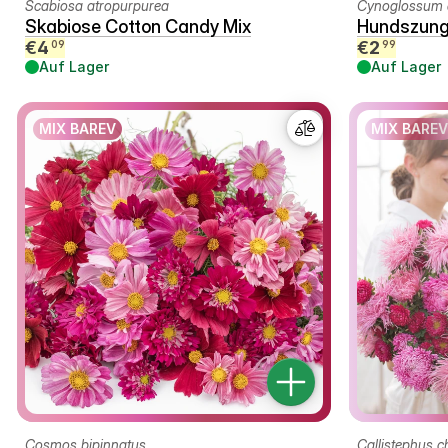
Scabiosa atropurpurea
Cynoglossum 
Skabiose Cotton Candy Mix
Hundszunge
€
4
€
2
09
99
Auf Lager
Auf Lager
MIX BAREV
MIX BAREV
Cosmos bipinnatus
Callistephus c