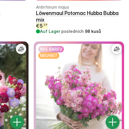
Antirrhinum majus
x
Löwenmaul Potomac Hubba Bubba
mix
€
5
59
Auf Lager
posledních
98
kusů
MIX BAREV
NEUHEIT