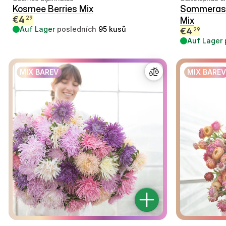
Kosmee Berries Mix
Sommerast
€
4
29
Mix
Auf Lager
posledních
95
kusů
€
4
29
Auf Lager
MIX BAREV
MIX BAREV