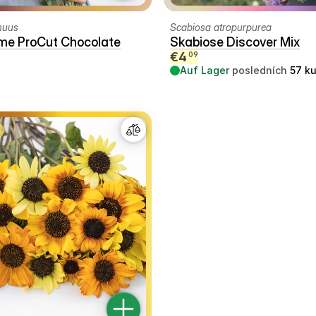
nuus
Scabiosa atropurpurea
me ProCut Chocolate
Skabiose Discover Mix
€
4
09
Auf Lager
posledních
57
k