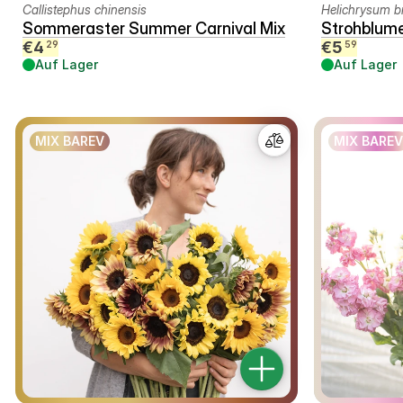
Callistephus chinensis
Helichrysum b
Sommeraster Summer Carnival Mix
Strohblum
€
4
€
5
29
59
Auf Lager
Auf Lager
MIX BAREV
MIX BAREV