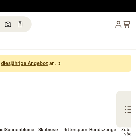
s
diesjährige Angebot
an. 🌷
el
Sonnenblume
Skabiose
Rittersporn
Hundszunge
Zobraz
vše…