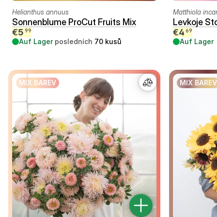
Helianthus annuus
Matthiola inca
Sonnenblume ProCut Fruits Mix
Levkoje St
€
5
€
4
99
69
Auf Lager
posledních
70
kusů
Auf Lager
MIX BAREV
MIX BAREV