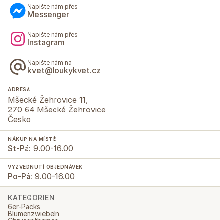
Napište nám přes
Messenger
Napište nám přes
Instagram
Napište nám na
kvet@loukykvet.cz
ADRESA
Mšecké Žehrovice 11,
270 64 Mšecké Žehrovice
Česko
NÁKUP NA MÍSTĚ
St-Pá:
9.00-16.00
VYZVEDNUTÍ OBJEDNÁVEK
Po-Pá:
9.00-16.00
KATEGORIEN
6er-Packs
Blumenzwiebeln