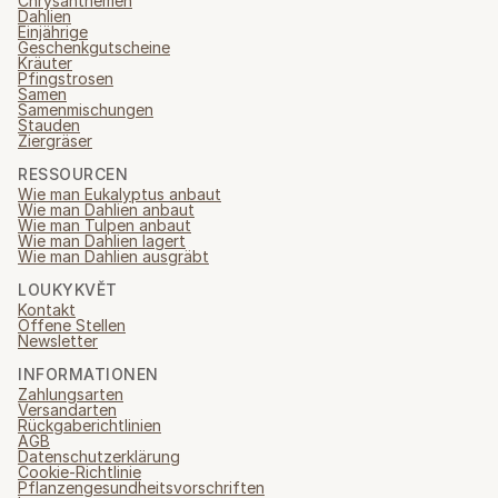
Chrysanthemen
Dahlien
Einjährige
Geschenkgutscheine
Kräuter
Pfingstrosen
Samen
Samenmischungen
Stauden
Ziergräser
RESSOURCEN
Wie man Eukalyptus anbaut
Wie man Dahlien anbaut
Wie man Tulpen anbaut
Wie man Dahlien lagert
Wie man Dahlien ausgräbt
LOUKYKVĚT
Kontakt
Offene Stellen
Newsletter
INFORMATIONEN
Zahlungsarten
Versandarten
Rückgaberichtlinien
AGB
Datenschutzerklärung
Cookie-Richtlinie
Pflanzengesundheitsvorschriften