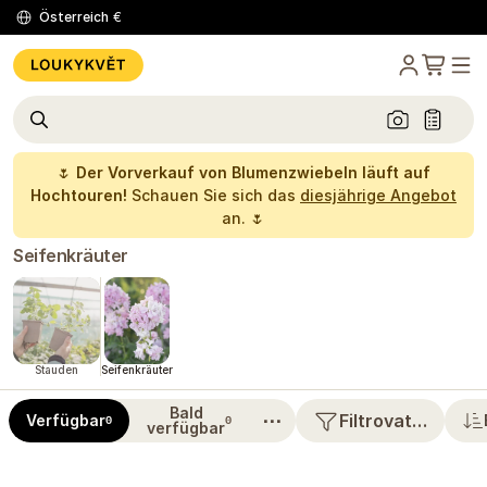
Österreich
€
🌷
Der Vorverkauf von Blumenzwiebeln läuft auf
Hochtouren!
Schauen Sie sich das
diesjährige Angebot
an. 🌷
Seifenkräuter
Stauden
Seifenkräuter
Bald
⋯
Filtrovat…
Verfügbar
0
0
verfügbar