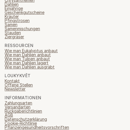
Chrysanthemen
Dahlien
Einjährige
Geschenkgutscheine
Kräuter
Pfingstrosen
Samen
Samenmischungen
Stauden
Ziergräser
RESSOURCEN
Wie man Eukalyptus anbaut
Wie man Dahlien anbaut
Wie man Tulpen anbaut
Wie man Dahlien lagert
Wie man Dahlien ausgräbt
LOUKYKVĚT
Kontakt
Offene Stellen
Newsletter
INFORMATIONEN
Zahlungsarten
Versandarten
Rückgaberichtlinien
AGB
Datenschutzerklärung
Cookie-Richtlinie
Pflanzengesundheitsvorschriften