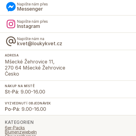
Napište nám přes
Messenger
Napište nám přes
Instagram
Napište nám na
kvet@loukykvet.cz
ADRESA
Mšecké Žehrovice 11,
270 64 Mšecké Žehrovice
Česko
NÁKUP NA MÍSTĚ
St-Pá:
9.00-16.00
VYZVEDNUTÍ OBJEDNÁVEK
Po-Pá:
9.00-16.00
KATEGORIEN
6er-Packs
Blumenzwiebeln