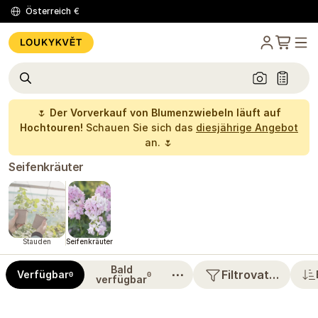
Österreich
€
🌷
Der Vorverkauf von Blumenzwiebeln läuft auf
Hochtouren!
Schauen Sie sich das
diesjährige Angebot
an. 🌷
Seifenkräuter
Stauden
Seifenkräuter
Bald
⋯
Filtrovat…
Verfügbar
0
0
verfügbar