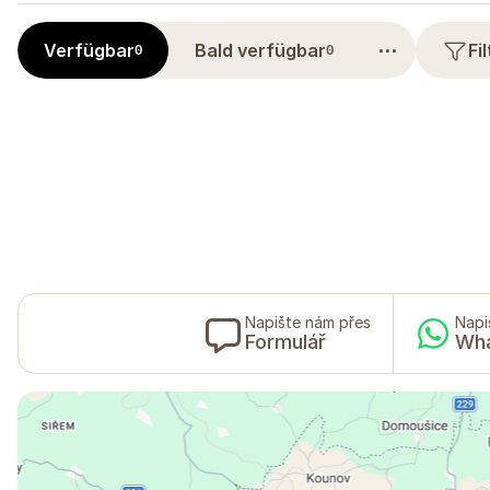
⋯
Verfügbar
Bald verfügbar
Fi
0
0
Napište nám přes
Napi
Formulář
Wh