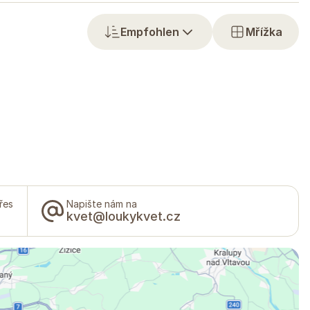
Empfohlen
Mřížka
řes
Napište nám na
kvet@loukykvet.cz