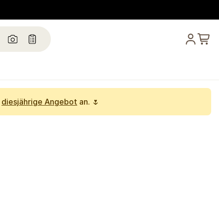
s
diesjährige Angebot
an. 🌷