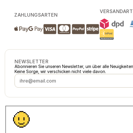
VERSANDART
ZAHLUNGSARTEN
NEWSLETTER
Abonnieren Sie unseren Newsletter, um über alle Neuigkeite
Keine Sorge, wir verschicken nicht viele davon.
Österreich
loukykvet.at
Česko
loukykvet.cz
Slovensko
loukykvet.sk
© 2016 →
2026
Loukykvět s.r.o.
Polska
loukykvet.pl