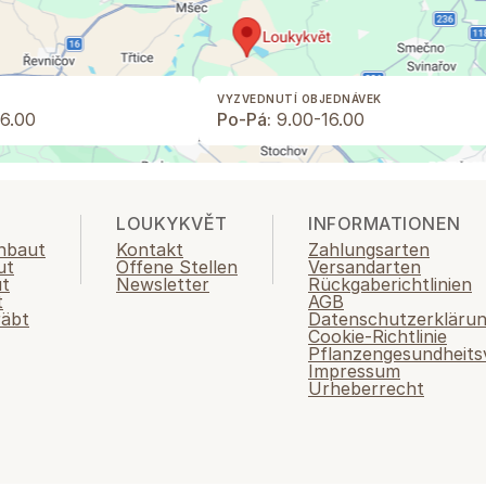
VYZVEDNUTÍ OBJEDNÁVEK
6.00
Po-Pá:
9.00-16.00
LOUKYKVĚT
INFORMATIONEN
nbaut
Kontakt
Zahlungsarten
ut
Offene Stellen
Versandarten
ut
Newsletter
Rückgaberichtlinien
t
AGB
räbt
Datenschutzerkläru
Cookie-Richtlinie
Pflanzengesundheits
Impressum
Urheberrecht