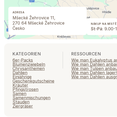
ADRESA
Mšecké Žehrovice 11,
270 64 Mšecké Žehrovice
NÁKUP NA MÍSTĚ
Česko
St-Pá:
9.00-1
KATEGORIEN
RESSOURCEN
6er-Packs
Wie man Eukalyptus a
Blumenzwiebeln
Wie man Dahlien anba
Chrysanthemen
Wie man Tulpen anba
Dahlien
Wie man Dahlien lager
Einjährige
Wie man Dahlien ausg
Geschenkgutscheine
Kräuter
Pfingstrosen
Samen
Samenmischungen
Stauden
Ziergräser