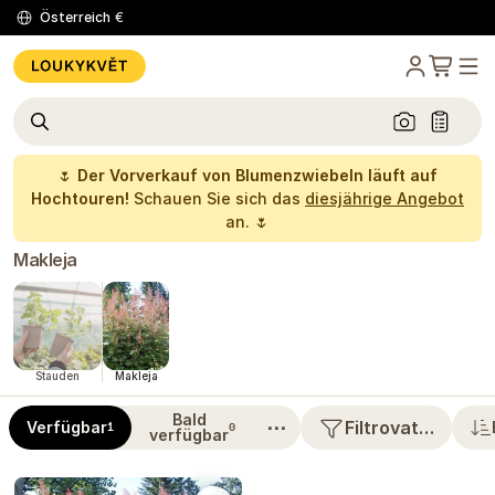
Österreich
€
🌷
Der Vorverkauf von Blumenzwiebeln läuft auf
Hochtouren!
Schauen Sie sich das
diesjährige Angebot
an. 🌷
Makleja
Stauden
Makleja
Bald
⋯
Filtrovat…
Verfügbar
1
0
verfügbar