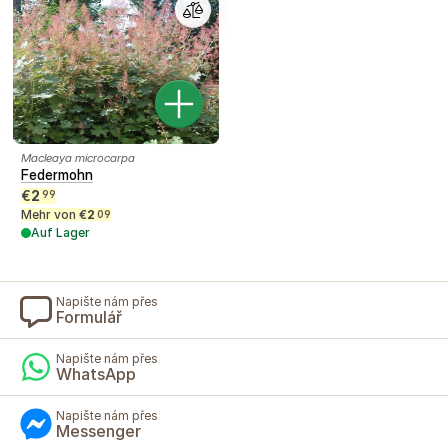
Macleaya microcarpa
Federmohn
€
2
99
Mehr von
€
2
09
Auf Lager
Napište nám přes
Formulář
Napište nám přes
WhatsApp
Napište nám přes
Messenger