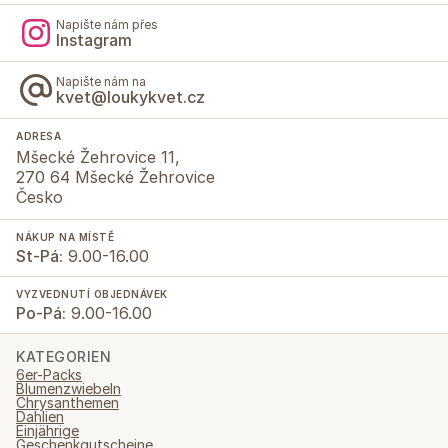
Napište nám přes
Instagram
Napište nám na
kvet@loukykvet.cz
ADRESA
Mšecké Žehrovice 11,
270 64 Mšecké Žehrovice
Česko
NÁKUP NA MÍSTĚ
St-Pá:
9.00-16.00
VYZVEDNUTÍ OBJEDNÁVEK
Po-Pá:
9.00-16.00
KATEGORIEN
6er-Packs
Blumenzwiebeln
Chrysanthemen
Dahlien
Einjährige
Geschenkgutscheine