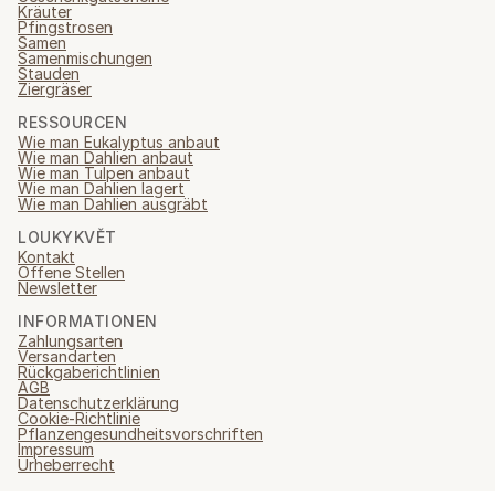
Kräuter
Pfingstrosen
Samen
Samenmischungen
Stauden
Ziergräser
RESSOURCEN
Wie man Eukalyptus anbaut
Wie man Dahlien anbaut
Wie man Tulpen anbaut
Wie man Dahlien lagert
Wie man Dahlien ausgräbt
LOUKYKVĚT
Kontakt
Offene Stellen
Newsletter
INFORMATIONEN
Zahlungsarten
Versandarten
Rückgaberichtlinien
AGB
Datenschutzerklärung
Cookie-Richtlinie
Pflanzengesundheitsvorschriften
Impressum
Urheberrecht