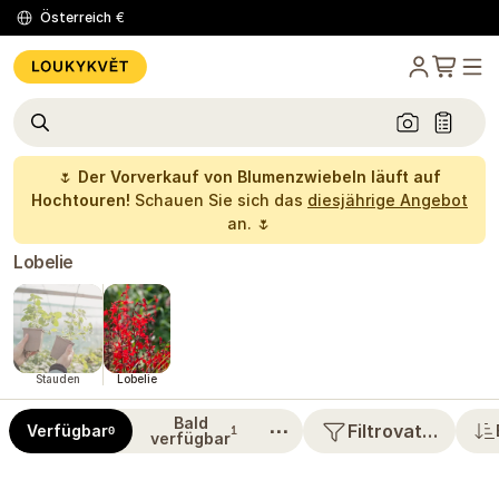
Österreich
€
🌷
Der Vorverkauf von Blumenzwiebeln läuft auf
Hochtouren!
Schauen Sie sich das
diesjährige Angebot
an. 🌷
Lobelie
Stauden
Lobelie
Bald
⋯
Filtrovat…
Verfügbar
0
1
verfügbar