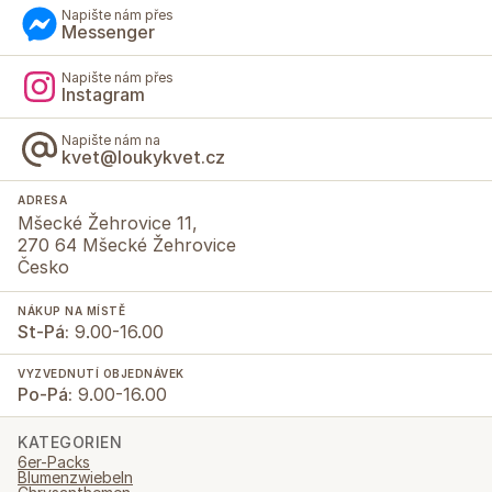
Napište nám přes
Messenger
Napište nám přes
Instagram
Napište nám na
kvet@loukykvet.cz
ADRESA
Mšecké Žehrovice 11,
270 64 Mšecké Žehrovice
Česko
NÁKUP NA MÍSTĚ
St-Pá:
9.00-16.00
VYZVEDNUTÍ OBJEDNÁVEK
Po-Pá:
9.00-16.00
KATEGORIEN
6er-Packs
Blumenzwiebeln