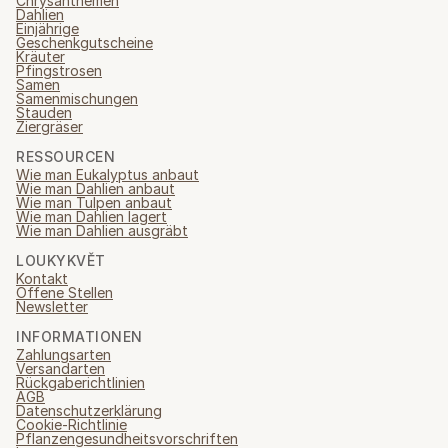
Chrysanthemen
Dahlien
Einjährige
Geschenkgutscheine
Kräuter
Pfingstrosen
Samen
Samenmischungen
Stauden
Ziergräser
RESSOURCEN
Wie man Eukalyptus anbaut
Wie man Dahlien anbaut
Wie man Tulpen anbaut
Wie man Dahlien lagert
Wie man Dahlien ausgräbt
LOUKYKVĚT
Kontakt
Offene Stellen
Newsletter
INFORMATIONEN
Zahlungsarten
Versandarten
Rückgaberichtlinien
AGB
Datenschutzerklärung
Cookie-Richtlinie
Pflanzengesundheitsvorschriften