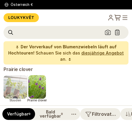
Österreich
€
🌷
Der Vorverkauf von Blumenzwiebeln läuft auf
Hochtouren!
Schauen Sie sich das
diesjährige Angebot
an. 🌷
Prairie clover
Stauden
Prairie clover
Bald
⋯
Filtrovat…
Verfügbar
0
0
verfügbar