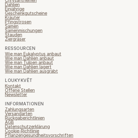
Chrysanthemen
Dahlien
Einjährige
Geschenkgutscheine
Kräuter
Pfingstrosen
Samen
Samenmischungen
Stauden
Ziergräser
RESSOURCEN
Wie man Eukalyptus anbaut
Wie man Dahlien anbaut
Wie man Tulpen anbaut
Wie man Dahlien lagert
Wie man Dahlien ausgräbt
LOUKYKVĚT
Kontakt
Offene Stellen
Newsletter
INFORMATIONEN
Zahlungsarten
Versandarten
Rückgaberichtlinien
AGB
Datenschutzerklärung
Cookie-Richtlinie
Pflanzengesundheitsvorschriften