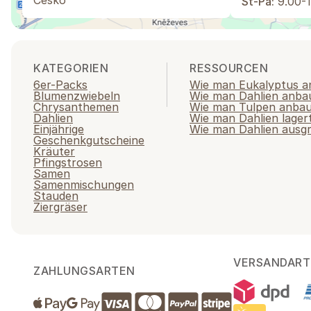
Česko
St-Pá:
9.00-1
KATEGORIEN
RESSOURCEN
6er-Packs
Wie man Eukalyptus a
Blumenzwiebeln
Wie man Dahlien anba
Chrysanthemen
Wie man Tulpen anba
Dahlien
Wie man Dahlien lager
Einjährige
Wie man Dahlien ausg
Geschenkgutscheine
Kräuter
Pfingstrosen
Samen
Samenmischungen
Stauden
Ziergräser
VERSANDART
ZAHLUNGSARTEN