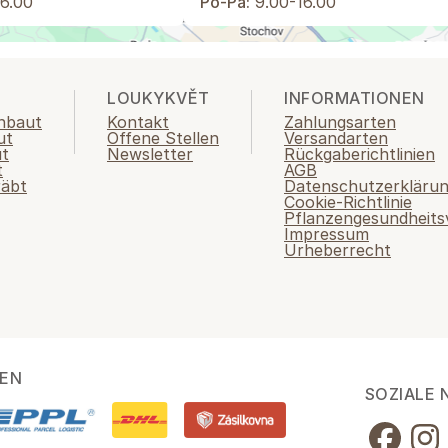
6.00
Po-Pá:
9.00-16.00
LOUKYKVĚT
INFORMATIONEN
nbaut
Kontakt
Zahlungsarten
ut
Offene Stellen
Versandarten
ut
Newsletter
Rückgaberichtlinien
t
AGB
räbt
Datenschutzerkläru
Cookie-Richtlinie
Pflanzengesundheits
Impressum
Urheberrecht
EN
SOZIALE