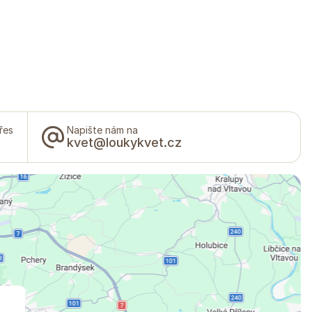
řes
Napište nám na
kvet@loukykvet.cz