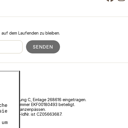
n auf dem Laufenden zu bleiben.
SENDEN
 Prag, Abteilung C, Einlage 268616 eingetragen.
ter der Nummer EKF00180493 beteiligt.
che
ung von Pflanzenpässen.
sie
7, die USt-IdNr. ist CZ05663687.
 um