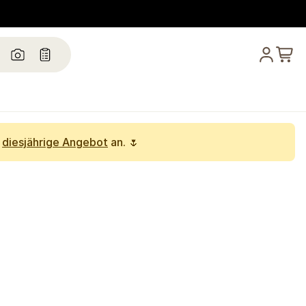
s
diesjährige Angebot
an. 🌷