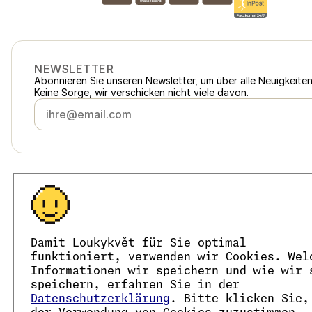
NEWSLETTER
Abonnieren Sie unseren Newsletter, um über alle Neuigkeite
Keine Sorge, wir verschicken nicht viele davon.
Österreich
loukykvet.at
Česko
loukykvet.cz
Slovensko
loukykvet.sk
© 2016 →
2026
Loukykvět s.r.o.
Polska
loukykvet.pl
Damit Loukykvět für Sie optimal
Loukykvět s.r.o. ist im Handelsregister beim Stadtgericht in
Deutschland
loukykvet.de
Wir sind am verbundenen Erfüllungssystem von EKO-KOM un
funktioniert, verwenden wir Cookies. Wel
France
Wir verwenden die Registrierungsnummer 0636 zur Ausstell
loukykvet.fr
Informationen wir speichern und wie wir 
Unsere Unternehmens-Identifikationsnummer lautet 0566368
België
speichern, erfahren Sie in der
loukykvet.be
Die Datenbox hat die ID eng827q.
Datenschutzerklärung
. Bitte klicken Sie,
Danmark
loukykvet.dk
Die EORI-Nummer lautet CZ05663687.