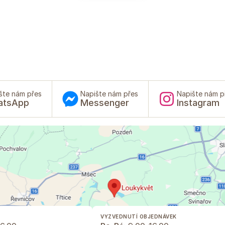
šte nám přes
Napište nám přes
Napište nám p
atsApp
Messenger
Instagram
VYZVEDNUTÍ OBJEDNÁVEK