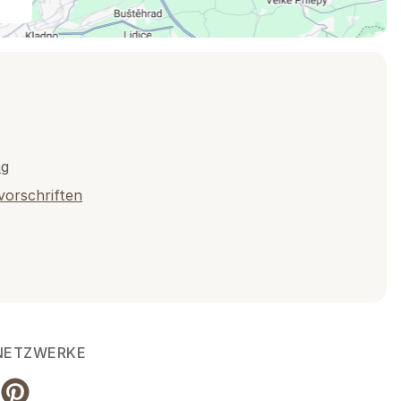
ng
vorschriften
 NETZWERKE