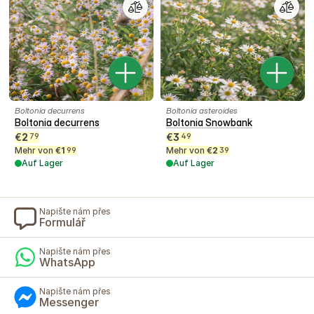
Boltonia decurrens
Boltonia asteroides
Boltonia decurrens
Boltonia Snowbank
€
2
€
3
79
49
Mehr von
€
1
Mehr von
€
2
99
39
Auf Lager
Auf Lager
Napište nám přes
Formulář
Napište nám přes
WhatsApp
Napište nám přes
Messenger