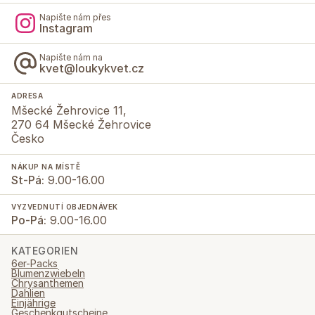
Napište nám přes
Instagram
Napište nám na
kvet@loukykvet.cz
ADRESA
Mšecké Žehrovice 11,
270 64 Mšecké Žehrovice
Česko
NÁKUP NA MÍSTĚ
St-Pá:
9.00-16.00
VYZVEDNUTÍ OBJEDNÁVEK
Po-Pá:
9.00-16.00
KATEGORIEN
6er-Packs
Blumenzwiebeln
Chrysanthemen
Dahlien
Einjährige
Geschenkgutscheine