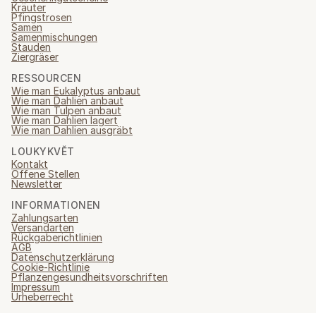
Kräuter
Pfingstrosen
Samen
Samenmischungen
Stauden
Ziergräser
RESSOURCEN
Wie man Eukalyptus anbaut
Wie man Dahlien anbaut
Wie man Tulpen anbaut
Wie man Dahlien lagert
Wie man Dahlien ausgräbt
LOUKYKVĚT
Kontakt
Offene Stellen
Newsletter
INFORMATIONEN
Zahlungsarten
Versandarten
Rückgaberichtlinien
AGB
Datenschutzerklärung
Cookie-Richtlinie
Pflanzengesundheitsvorschriften
Impressum
Urheberrecht