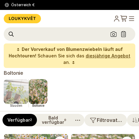
Österreich
€
🌷
Der Vorverkauf von Blumenzwiebeln läuft auf
Hochtouren!
Schauen Sie sich das
diesjährige Angebot
an. 🌷
Boltonie
Stauden
Boltonie
Bald
⋯
Filtrovat…
Verfügbar
2
0
verfügbar