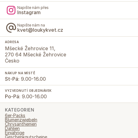
Napište nám přes
Instagram
Napište nám na
kvet@loukykvet.cz
ADRESA
Mšecké Žehrovice 11,
270 64 Mšecké Žehrovice
Česko
NÁKUP NA MÍSTĚ
St-Pá:
9.00-16.00
VYZVEDNUTÍ OBJEDNÁVEK
Po-Pá:
9.00-16.00
KATEGORIEN
6er-Packs
Blumenzwiebeln
Chrysanthemen
Dahlien
Einjährige
Geschenkgutscheine