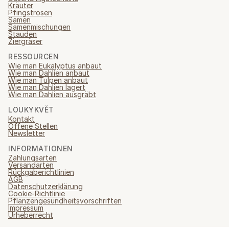
Kräuter
Pfingstrosen
Samen
Samenmischungen
Stauden
Ziergräser
RESSOURCEN
Wie man Eukalyptus anbaut
Wie man Dahlien anbaut
Wie man Tulpen anbaut
Wie man Dahlien lagert
Wie man Dahlien ausgräbt
LOUKYKVĚT
Kontakt
Offene Stellen
Newsletter
INFORMATIONEN
Zahlungsarten
Versandarten
Rückgaberichtlinien
AGB
Datenschutzerklärung
Cookie-Richtlinie
Pflanzengesundheitsvorschriften
Impressum
Urheberrecht