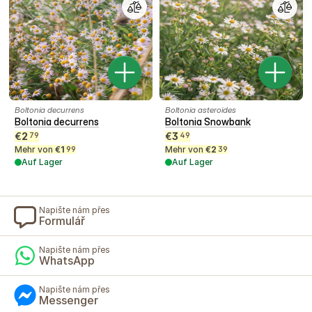
Boltonia decurrens
Boltonia asteroides
Boltonia decurrens
Boltonia Snowbank
€
2
€
3
79
49
Mehr von
€
1
Mehr von
€
2
99
39
Auf Lager
Auf Lager
Napište nám přes
Formulář
Napište nám přes
WhatsApp
Napište nám přes
Messenger