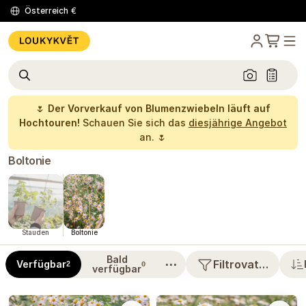
Österreich
€
🌷
Der Vorverkauf von Blumenzwiebeln läuft auf
Hochtouren!
Schauen Sie sich das
diesjährige Angebot
an. 🌷
Boltonie
Stauden
Boltonie
Bald
⋯
Filtrovat…
Verfügbar
2
0
verfügbar