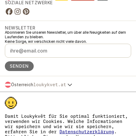
SOZIALE NETZWERKE
NEWSLETTER
Abonnieren Sie unseren Newsletter, um über alle Neuigkeiten auf dem
Laufenden zu bleiben.
Keine Sorge, wir verschicken nicht viele davon.
SENDEN
Österreich
loukykvet.at
Česko
© 2016 →
2026
Loukykvět s.r.o.
Slovensko
Loukykvět s.r.o. ist im Handelsregister beim Stadtgericht in Prag,
Polska
Abteilung C, Einlage 268616 eingetragen.
Deutschland
Wir sind am verbundenen Erfüllungssystem von EKO-KOM unter der
France
Nummer EKF00180493 beteiligt.
Damit Loukykvět für Sie optimal funktioniert,
Wir verwenden die Registrierungsnummer 0636 zur Ausstellung von
verwenden wir Cookies. Welche Informationen
België
Pflanzenpässen.
wir speichern und wie wir sie speichern,
Danmark
Unsere Unternehmens-Identifikationsnummer lautet 05663687, die
erfahren Sie in der
Datenschutzerklärung
.
Eesti
USt-IdNr. ist CZ05663687.