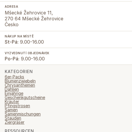
ADRESA
Mšecké Žehrovice 11,
270 64 Mšecké Žehrovice
Česko
NÁKUP NA MÍSTĚ
St-Pá:
9.00-16.00
VYZVEDNUTÍ OBJEDNÁVEK
Po-Pá:
9.00-16.00
KATEGORIEN
6er-Packs
Blumenzwiebeln
Chrysanthemen
Dahlien
Einjährige
Geschenkgutscheine
Kräuter
Pfingstrosen
Samen
Samenmischungen
Stauden
Ziergräser
RESSOURCEN