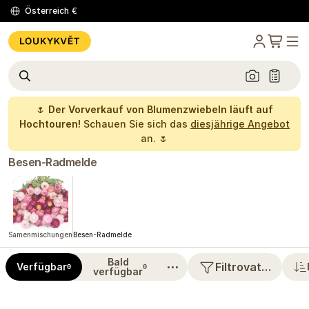
Österreich
€
🌷
Der Vorverkauf von Blumenzwiebeln läuft auf
Hochtouren!
Schauen Sie sich das
diesjährige Angebot
an. 🌷
Besen-Radmelde
Samenmischungen
Besen-Radmelde
Bald
⋯
Filtrovat…
Verfügbar
0
0
verfügbar