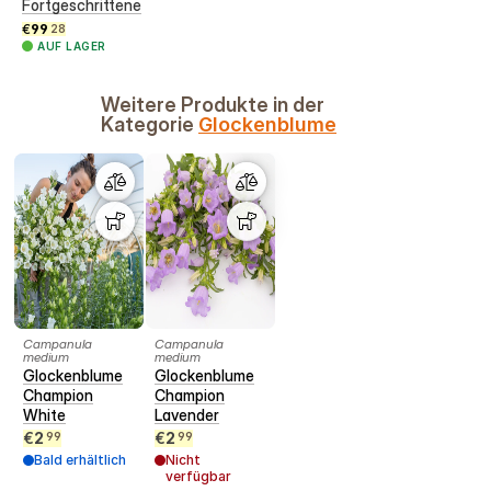
Fortgeschrittene
€
99
28
AUF LAGER
Weitere Produkte in der
Kategorie
Glockenblume
Campanula
Campanula
medium
medium
Glockenblume
Glockenblume
Champion
Champion
White
Lavender
€
2
€
2
99
99
Bald erhältlich
Nicht
verfügbar