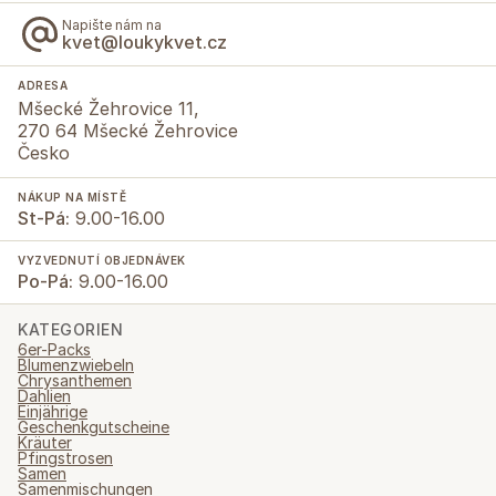
Napište nám na
kvet@loukykvet.cz
ADRESA
Mšecké Žehrovice 11,
270 64 Mšecké Žehrovice
Česko
NÁKUP NA MÍSTĚ
St-Pá:
9.00-16.00
VYZVEDNUTÍ OBJEDNÁVEK
Po-Pá:
9.00-16.00
KATEGORIEN
6er-Packs
Blumenzwiebeln
Chrysanthemen
Dahlien
Einjährige
Geschenkgutscheine
Kräuter
Pfingstrosen
Samen
Samenmischungen