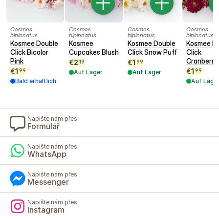
Cosmos
Cosmos
Cosmos
Cosmos
bipinnatus
bipinnatus
bipinnatus
bipinnatus
Kosmee Double
Kosmee
Kosmee Double
Kosmee D
Click Bicolor
Cupcakes Blush
Click Snow Puff
Click
Pink
Cranberri
€
2
€
1
19
99
€
1
€
1
99
99
Auf Lager
Auf Lager
Bald erhältlich
Auf Lage
Napište nám přes
Formulář
Napište nám přes
WhatsApp
Napište nám přes
Messenger
Napište nám přes
Instagram