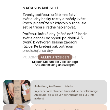
NAČASOVÁNÍ SETÍ
Zvonky potřebují určité množství
světla, aby hezky rostly a začaly kvést.
Proto je nemůže sít kdykoliv v roce, ale
setí je třeba si řádně naplánovat.
Potřebují krátké dny (méně než 12 hodin
světla denně) od vysetí po dobu 4-5
týdnů k vytvoření krásné základní
růžice. Ke kvetení pak potřebují
prodlužující se dny.
PODZIMNÍ VÝSEV
Nám se skvěle
ALLES ANZEIGEN
osvědčilo setí na podzim, zhruba na
Klicken Sie, um die vollständige
Anbauanleitung anzuzeigen.
začátku září. V říjnu jsme pak sázeli do
nevytápěného fóliovníku. Tam zvonky
přečkaly zimu a kvetly hned na začátku
června, kdy se prodlužují dny. Na zimu
zakryjte (slámou, chvojím nebo
netkanou bílou textílií), pokud hrozí
Anleitung im Samentütchen
velké holomrazy.
In jedem Samentütchen findest du eine vollständige
Anleitung, die alles von der Aussaat bis zur Ernte
JARNÍ VÝSEV
Stihnete ale i brzkým
abdeckt.
výsevem v prosinci, přesazení do
fóliovníku do 35-50 dní a pokvetou v
červenci. Stonky jsou ale kratší a