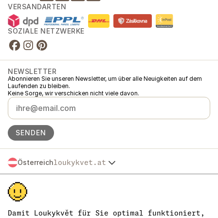
VERSANDARTEN
SOZIALE NETZWERKE
NEWSLETTER
Abonnieren Sie unseren Newsletter, um über alle Neuigkeiten auf dem
Laufenden zu bleiben.
Keine Sorge, wir verschicken nicht viele davon.
SENDEN
Österreich
loukykvet.at
Česko
© 2016 →
2026
Loukykvět s.r.o.
Slovensko
Loukykvět s.r.o. ist im Handelsregister beim Stadtgericht in Prag,
Polska
Abteilung C, Einlage 268616 eingetragen.
Deutschland
Wir sind am verbundenen Erfüllungssystem von EKO-KOM unter der
France
Nummer EKF00180493 beteiligt.
Damit Loukykvět für Sie optimal funktioniert,