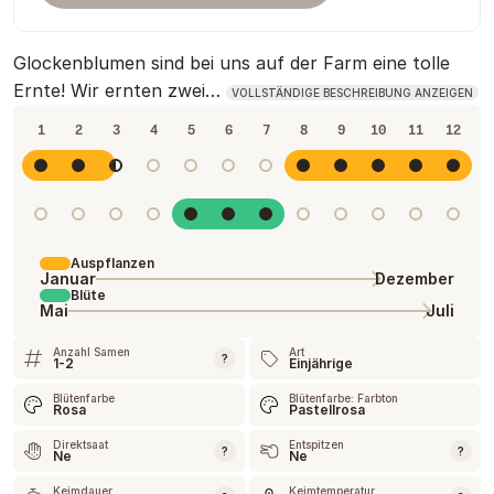
Glockenblumen sind bei uns auf der Farm eine tolle
Ernte! Wir ernten zwei…
VOLLSTÄNDIGE BESCHREIBUNG ANZEIGEN
1
2
3
4
5
6
7
8
9
10
11
12
Auspflanzen
Januar
Dezember
Blüte
Mai
Juli
Anzahl Samen
Art
?
1-2
Einjährige
Blütenfarbe
Blütenfarbe: Farbton
Rosa
Pastellrosa
Direktsaat
Entspitzen
?
?
Ne
Ne
Keimdauer
Keimtemperatur