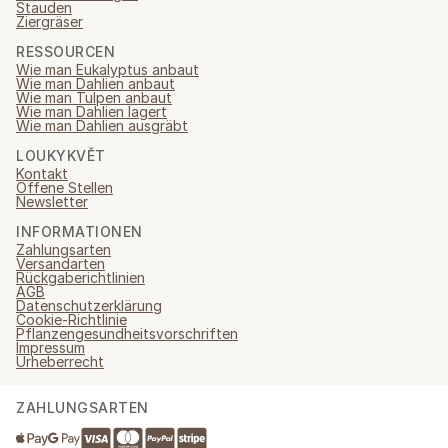
Stauden
Ziergräser
RESSOURCEN
Wie man Eukalyptus anbaut
Wie man Dahlien anbaut
Wie man Tulpen anbaut
Wie man Dahlien lagert
Wie man Dahlien ausgräbt
LOUKYKVĚT
Kontakt
Offene Stellen
Newsletter
INFORMATIONEN
Zahlungsarten
Versandarten
Rückgaberichtlinien
AGB
Datenschutzerklärung
Cookie-Richtlinie
Pflanzengesundheitsvorschriften
Impressum
Urheberrecht
ZAHLUNGSARTEN