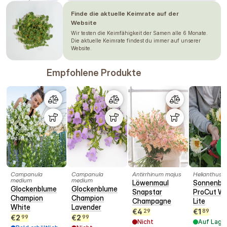
Gewächshaus variieren. Wir empfehlen stets zu
testen, wie sich die Pflanze unter Ihren
Bedingungen entwickelt. Bitte sehen Sie dies nicht
Finde die aktuelle Keimrate auf der
als Garantie an.
Website
Wir testen die Keimfähigkeit der Samen alle 6 Monate.
Die aktuelle Keimrate findest du immer auf unserer
Website.
Empfohlene Produkte
Campanula
Campanula
Antirrhinum majus
Helianthus 
medium
medium
Löwenmaul
Sonnenbl
Glockenblume
Glockenblume
Snapstar
ProCut Wh
Champion
Champion
Champagne
Lite
White
Lavender
€
4
€
1
29
89
€
2
€
2
99
99
Nicht
Auf Lage