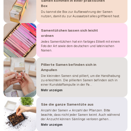
Samen kommen in einer praktischen
jemnější.
Box
Du kannst die Box zur Aufbewahrung der Samen
VÝSEV
nutzen, damit du zur Aussaatzeit alles griffbereit hast.
Sejeme rovnou na povrch s vrstvou
vermiculitu.
Zvonky mají drobounká
Samentütchen lassen sich leicht
semínka, proto dokud nevyrostou v
ordnen
pořádné sazeničky,
je nutné zalévat
Jedes Samentütchen hat ein farbiges Etikett mit einem
pouze spodem
, kdy vložíte sadbovač
Foto der Art sowie dem deutschen und lateinischen
do misky s vodou a necháte vodu
Namen.
vzlínat. Zalitím svrchu spláchnete
všechna vysetá semínka. Pro klíčení je
možné využít i formu rosení.
Pillierte Samen befinden sich in
Ampullen
PŘESAZENÍ
Die kleinsten Samen sind pilliert, um die Handhabung
Přesazujeme do záhonu 35-50 dní po
zu erleichtern. Die pillierten Samen befinden sich in
einer Kunststoffampulle in der Pa...
vysetí,
u zvonků je důležité
přesazování neopozdit
, nesnáší dobře
Mehr anzeigen
poškození kořenů.
Doporučujeme oporu.
Säe die ganze Samentüte aus
Anzahl der Samen ≠ Anzahl der Pflanzen. Bitte
Die angegebenen Informationen basieren auf
beachte, dass nicht jeder Samen keimt. Auch während
unserer Erfahrung; bitte betrachten Sie diese
der Anzucht können Sämlinge verloren gehen...
lediglich als Richtwerte. Die Zeiten können je nach
Saison, Klima, Standort, Aussaat- und
Mehr anzeigen
Pflanzterminen sowie möglichen Bedingungen im