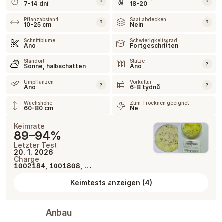
?
?
7-14 dní
18-20
Pflanzabstand
Saat abdecken
?
?
10-25 cm
Nein
Schnittblume
Schwierigkeitsgrad
Ano
Fortgeschritten
Standort
Stütze
?
Sonne, halbschatten
Ano
Umpflanzen
Vorkultur
?
?
Ano
6-8 týdnů
Wuchshöhe
Zum Trocknen geeignet
60-80 cm
Ne
Keimrate
89–94%
Letzter Test
20. 1. 2026
Charge
,
, …
1002184
1001808
Keimtests anzeigen
(
4
)
Anbau