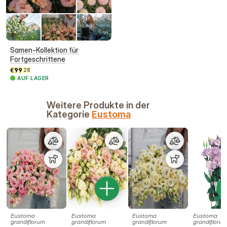
Samen-Kollektion für
Fortgeschrittene
€
99
28
AUF LAGER
Weitere Produkte in der
Kategorie
Eustoma
Eustoma
Eustoma
Eustoma
Eustoma
grandiflorum
grandiflorum
grandiflorum
grandifloru