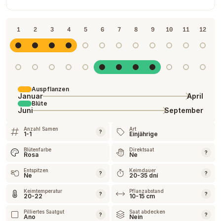
1
2
3
4
5
6
7
8
9
10
11
12
Auspflanzen
Januar
April
Blüte
Juni
September
Anzahl Samen
Art
?
1-1
Einjährige
Blütenfarbe
Direktsaat
?
Rosa
Ne
Entspitzen
Keimdauer
?
?
Ne
20-35 dní
Keimtemperatur
Pflanzabstand
?
?
20-22
10-15 cm
Pilliertes Saatgut
Saat abdecken
?
?
Ano
Nein