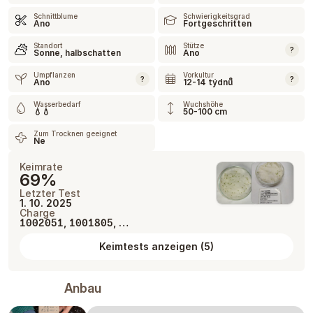
Schnittblume
Schwierigkeitsgrad
Ano
Fortgeschritten
Standort
Stütze
?
Sonne, halbschatten
Ano
Umpflanzen
Vorkultur
?
?
Ano
12-14 týdnů
Wasserbedarf
Wuchshöhe
💧💧
50-100 cm
Zum Trocknen geeignet
Ne
Keimrate
69%
Letzter Test
1. 10. 2025
Charge
,
, …
1002051
1001805
Keimtests anzeigen
(
5
)
Anbau