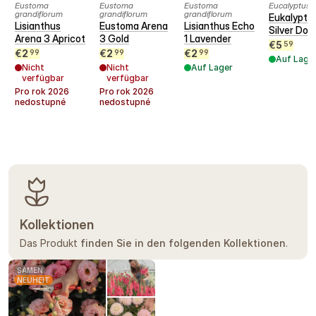
Eustoma
Eustoma
Eustoma
Eucalyptus c
grandiflorum
grandiflorum
grandiflorum
Eukalyptu
Lisianthus
Eustoma Arena
Lisianthus Echo
Silver Doll
Arena 3 Apricot
3 Gold
1 Lavender
€
5
59
€
2
€
2
€
2
99
99
99
Auf Lage
Nicht
Nicht
Auf Lager
verfügbar
verfügbar
Pro rok
2026
Pro rok
2026
nedostupné
nedostupné
Kollektionen
Das Produkt
finden Sie in den folgenden Kollektionen
.
SAMEN
NEUHEIT