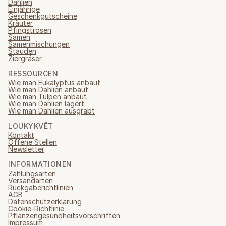
Dahlien
Einjährige
Geschenkgutscheine
Kräuter
Pfingstrosen
Samen
Samenmischungen
Stauden
Ziergräser
RESSOURCEN
Wie man Eukalyptus anbaut
Wie man Dahlien anbaut
Wie man Tulpen anbaut
Wie man Dahlien lagert
Wie man Dahlien ausgräbt
LOUKYKVĚT
Kontakt
Offene Stellen
Newsletter
INFORMATIONEN
Zahlungsarten
Versandarten
Rückgaberichtlinien
AGB
Datenschutzerklärung
Cookie-Richtlinie
Pflanzengesundheitsvorschriften
Impressum