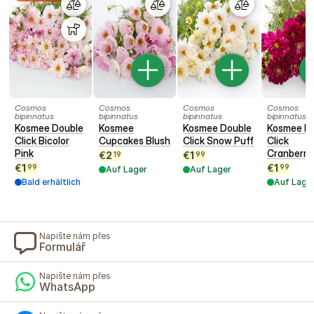
Cosmos
Cosmos
Cosmos
Cosmos
bipinnatus
bipinnatus
bipinnatus
bipinnatus
Kosmee Double
Kosmee
Kosmee Double
Kosmee D
Click Bicolor
Cupcakes Blush
Click Snow Puff
Click
Pink
Cranberri
€
2
€
1
19
99
€
1
€
1
99
99
Auf Lager
Auf Lager
Bald erhältlich
Auf Lage
Napište nám přes
Formulář
Napište nám přes
WhatsApp