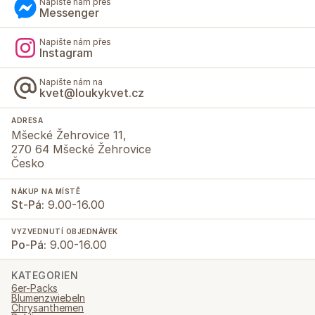
Napište nám přes
Messenger
Napište nám přes
Instagram
Napište nám na
kvet@loukykvet.cz
ADRESA
Mšecké Žehrovice 11,
270 64 Mšecké Žehrovice
Česko
NÁKUP NA MÍSTĚ
St-Pá:
9.00-16.00
VYZVEDNUTÍ OBJEDNÁVEK
Po-Pá:
9.00-16.00
KATEGORIEN
6er-Packs
Blumenzwiebeln
Chrysanthemen