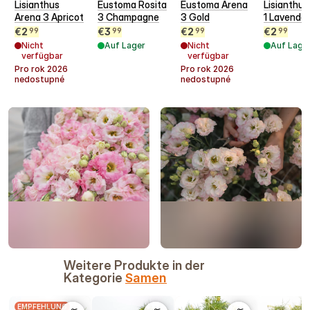
Lisianthus
Eustoma Rosita
Eustoma Arena
Lisianthus
Arena 3 Apricot
3 Champagne
3 Gold
1 Lavender
€
2
€
3
€
2
€
2
99
99
99
99
Nicht
Auf Lager
Nicht
Auf Lage
verfügbar
verfügbar
Pro rok
2026
Pro rok
2026
nedostupné
nedostupné
Weitere Produkte in der
Kategorie
Samen
EMPFEHLUNG