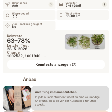
Umpflanzen
Vorkultur
?
?
Ano
2-4 týdnů
Wasserbedarf
Wuchshöhe
💧💧
60-80 cm
Zum Trocknen geeignet
Ne
Keimrate
63–78%
Letzter Test
28. 5. 2026
Charge
,
, …
1002532
1001940
Keimtests anzeigen
(
7
)
Anbau
Anleitung im Samentütchen
In jedem Samentütchen findest du eine vollständige
Anleitung, die alles von der Aussaat bis zur Ernte
abdeckt.