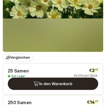
Vergleichen
€
2
39
25 Samen
€
0
,
096
pro Stück
Auf Lager
In den Warenkorb
€
14
29
250 Samen