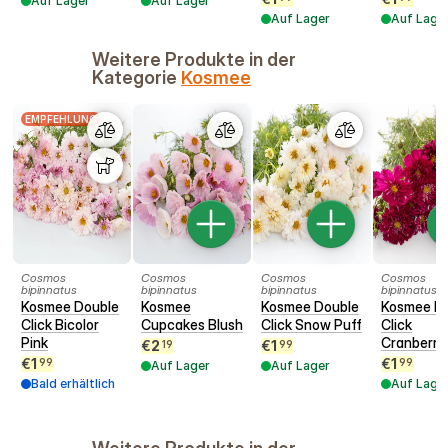
Auf Lager
Auf Lager
Auf Lager
Auf Lage
Weitere Produkte in der
Kategorie
Kosmee
EMPFEHLUNG
Cosmos
Cosmos
Cosmos
Cosmos
bipinnatus
bipinnatus
bipinnatus
bipinnatus
Kosmee Double
Kosmee
Kosmee Double
Kosmee D
Click Bicolor
Cupcakes Blush
Click Snow Puff
Click
Pink
Cranberri
€
2
€
1
19
99
€
1
€
1
99
99
Auf Lager
Auf Lager
Bald erhältlich
Auf Lage