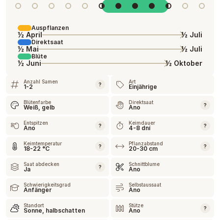
Auspflanzen
½ April
½ Juli
Direktsaat
½ Mai
½ Juli
Blüte
½ Juni
½ Oktober
Anzahl Samen
Art
?
1-2
Einjährige
Blütenfarbe
Direktsaat
?
Weiß, gelb
Ano
Entspitzen
Keimdauer
?
?
Ano
4-8 dní
Keimtemperatur
Pflanzabstand
?
?
18-22 °C
20-30 cm
Saat abdecken
Schnittblume
?
Ja
Ano
Schwierigkeitsgrad
Selbstaussaat
Anfänger
Ano
Standort
Stütze
?
Sonne, halbschatten
Ano