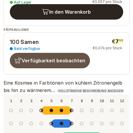
€
0
,
057
pro Stück
Auf Lager
In den Warenkorb
PŘIPRAVUJEME
€
7
59
100 Samen
€
0
,
076
pro Stück
Bald verfügbar
Verfügbarkeit beobachten
Eine Kosmee in Farbtönen von kühlem Zitronengelb
bis hin zu wärmerem…
VOLLSTÄNDIGE BESCHREIBUNG ANZEIGEN
1
2
3
4
5
6
7
8
9
10
11
12