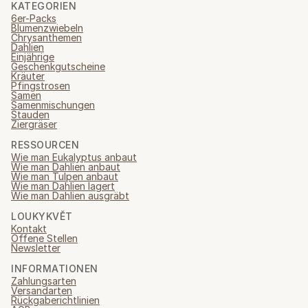
KATEGORIEN
6er-Packs
Blumenzwiebeln
Chrysanthemen
Dahlien
Einjährige
Geschenkgutscheine
Kräuter
Pfingstrosen
Samen
Samenmischungen
Stauden
Ziergräser
RESSOURCEN
Wie man Eukalyptus anbaut
Wie man Dahlien anbaut
Wie man Tulpen anbaut
Wie man Dahlien lagert
Wie man Dahlien ausgräbt
LOUKYKVĚT
Kontakt
Offene Stellen
Newsletter
INFORMATIONEN
Zahlungsarten
Versandarten
Rückgaberichtlinien