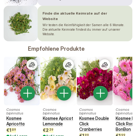
Finde die aktuelle Keimrate auf der
Website
Wir testen die Keimfähigkeit der Samen alle 6 Monate.
Die aktuelle Keimrate findest du immer auf unserer
Website.
Empfohlene Produkte
Cosmos
Cosmos
Cosmos
Cosmos
bipinnatus
bipinnatus
bipinnatus
bipinnatus
Kosmee
Kosmee Apricot
Kosmee Double
Kosmee D
Apricotta
Lemonade
Click
Click Rose
Cranberries
BonBon
€
1
€
2
89
39
€
1
€
1
99
99