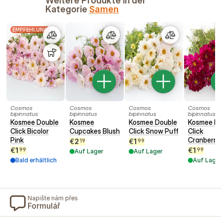
Weitere Produkte in der
Kategorie
Samen
EMPFEHLUNG
Cosmos
Cosmos
Cosmos
Cosmos
bipinnatus
bipinnatus
bipinnatus
bipinnatus
Kosmee Double
Kosmee
Kosmee Double
Kosmee D
Click Bicolor
Cupcakes Blush
Click Snow Puff
Click
Pink
Cranberri
€
2
€
1
19
99
€
1
€
1
99
99
Auf Lager
Auf Lager
Bald erhältlich
Auf Lage
Napište nám přes
Formulář