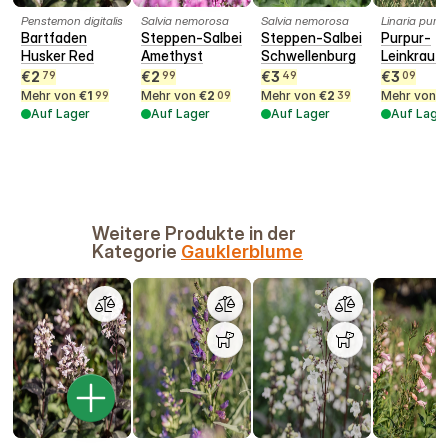
Penstemon digitalis
Salvia nemorosa
Salvia nemorosa
Linaria purp
Bartfaden
Steppen-Salbei
Steppen-Salbei
Purpur-
Husker Red
Amethyst
Schwellenburg
Leinkraut
€
2
€
2
€
3
€
3
79
99
49
09
Mehr von
€
1
Mehr von
€
2
Mehr von
€
2
Mehr von
€
99
09
39
Auf Lager
Auf Lager
Auf Lager
Auf Lage
Weitere Produkte in der
Kategorie
Gauklerblume