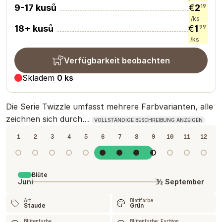
9-17 kusů
€
2
19
/ks
18+ kusů
€
1
99
/ks
Verfügbarkeit beobachten
Skladem
0
ks
Die Serie Twizzle umfasst mehrere Farbvarianten, alle
zeichnen sich durch…
VOLLSTÄNDIGE BESCHREIBUNG ANZEIGEN
1
2
3
4
5
6
7
8
9
10
11
12
Blüte
Juni
½ September
Art
Blattfarbe
Staude
Grün
Blütenfarbe
Blütenfarbe: Farbton