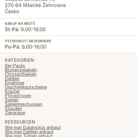
270 64 Mšecké Žehrovice
Česko
NÁKUP NA MÍSTĚ
St-Pá:
9.00-16.00
VYZVEDNUTÍ OBJEDNÁVEK
Po-Pá:
9.00-16.00
KATEGORIEN
6er-Packs
Blumenzwiebeln
Chrysanthemen
Dahlien
Einjährige
Geschenkgutscheine
Kräuter
Pfingstrosen
Samen
Samenmischungen
Stauden
Ziergräser
RESSOURCEN
Wie man Eukalyptus anbaut
Wie man Dahlien anbaut
Wie man Tulpen anbaut