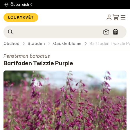
Österreich
€
Obchod
Stauden
Gauklerblume
Bartfaden Twizzle P
Penstemon barbatus
Bartfaden Twizzle Purple