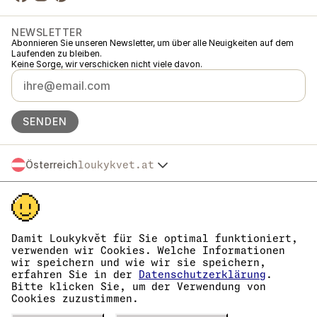
NEWSLETTER
Abonnieren Sie unseren Newsletter, um über alle Neuigkeiten auf dem
Laufenden zu bleiben.
Keine Sorge, wir verschicken nicht viele davon.
SENDEN
Österreich
loukykvet.at
Česko
© 2016 →
2026
Loukykvět s.r.o.
Slovensko
Loukykvět s.r.o. ist im Handelsregister beim Stadtgericht in Prag,
Polska
Abteilung C, Einlage 268616 eingetragen.
Deutschland
Wir sind am verbundenen Erfüllungssystem von EKO-KOM unter der
France
Nummer EKF00180493 beteiligt.
Damit Loukykvět für Sie optimal funktioniert,
Wir verwenden die Registrierungsnummer 0636 zur Ausstellung von
België
verwenden wir Cookies. Welche Informationen
Pflanzenpässen.
wir speichern und wie wir sie speichern,
Danmark
Unsere Unternehmens-Identifikationsnummer lautet 05663687, die
erfahren Sie in der
Datenschutzerklärung
.
Eesti
USt-IdNr. ist CZ05663687.
Bitte klicken Sie, um der Verwendung von
Die Datenbox hat die ID eng827q.
España
Cookies zuzustimmen.
Die EORI-Nummer lautet CZ05663687.
Suomi
Wir sind umsatzsteuerpflichtig.