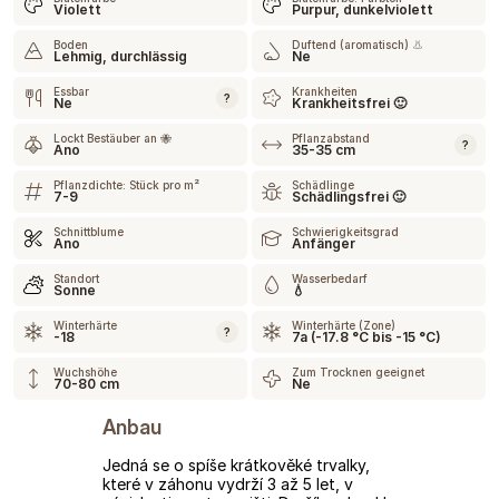
Violett
Purpur, dunkelviolett
Boden
Duftend (aromatisch) 👃
Lehmig, durchlässig
Ne
Essbar
Krankheiten
?
Ne
Krankheitsfrei 🙂
Lockt Bestäuber an 🐝
Pflanzabstand
?
Ano
35-35 cm
Pflanzdichte: Stück pro m²
Schädlinge
7-9
Schädlingsfrei 🙂
Schnittblume
Schwierigkeitsgrad
Ano
Anfänger
Standort
Wasserbedarf
Sonne
💧
Winterhärte
Winterhärte (Zone)
?
-18
7a (-17.8 °C bis -15 °C)
Wuchshöhe
Zum Trocknen geeignet
70-80 cm
Ne
Anbau
Jedná se o spíše krátkověké trvalky,
které v záhonu vydrží 3 až 5 let, v