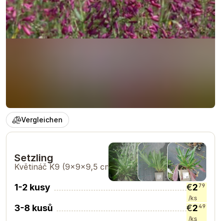
Vergleichen
Setzling
Květináč K9
(9×9×9,5 cm)
1-2 kusy
€
2
79
/ks
3-8 kusů
€
2
49
/ks