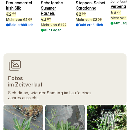
bonariensis
Frauenmantel
Schafgarbe
Steppen-Salbei
Verbena
Irish Silk
Summer
Caradonna
€
3
29
Pastels
€
2
€
2
99
99
Mehr von
€
€
3
09
Mehr von
€
2
Mehr von
€
2
09
09
Auf Lage
Bald erhältlich
Mehr von
€
1
Bald erhältlich
99
Auf Lager
Fotos
im Zeitverlauf
Sieh dir an,
wie der Sämling
im Laufe eines
Jahres aussieht.