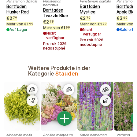
Penstemon digitalis
Penstemon
Penstemon digitalis
Penstemon
barbatus
Bartfaden
Bartfaden
Bartfaden
Bartfaden
Husker Red
Mystica
Apple Blo
Twizzle Blue
€
2
€
2
€
3
79
79
49
€
2
79
Mehr von
€
1
Mehr von
€
1
Mehr von
€
99
79
Mehr von
€
1
99
Auf Lager
Nicht
Bald erhäl
Nicht
verfügbar
verfügbar
Pro rok
2026
Pro rok
2026
nedostupné
nedostupné
Weitere Produkte in der
Kategorie
Stauden
Alchemilla mollis
Achillea millefolium
Salvia nemorosa
Verbena