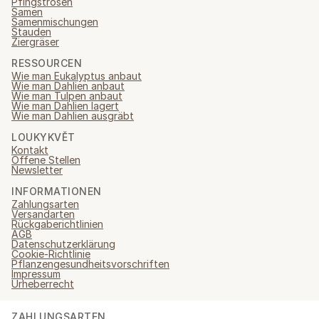
Pfingstrosen
Samen
Samenmischungen
Stauden
Ziergräser
RESSOURCEN
Wie man Eukalyptus anbaut
Wie man Dahlien anbaut
Wie man Tulpen anbaut
Wie man Dahlien lagert
Wie man Dahlien ausgräbt
LOUKYKVĚT
Kontakt
Offene Stellen
Newsletter
INFORMATIONEN
Zahlungsarten
Versandarten
Rückgaberichtlinien
AGB
Datenschutzerklärung
Cookie-Richtlinie
Pflanzengesundheitsvorschriften
Impressum
Urheberrecht
ZAHLUNGSARTEN