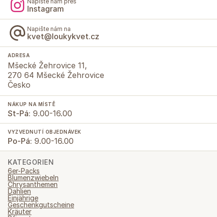
Napište nám přes
Instagram
Napište nám na
kvet@loukykvet.cz
ADRESA
Mšecké Žehrovice 11,
270 64 Mšecké Žehrovice
Česko
NÁKUP NA MÍSTĚ
St-Pá:
9.00-16.00
VYZVEDNUTÍ OBJEDNÁVEK
Po-Pá:
9.00-16.00
KATEGORIEN
6er-Packs
Blumenzwiebeln
Chrysanthemen
Dahlien
Einjährige
Geschenkgutscheine
Kräuter