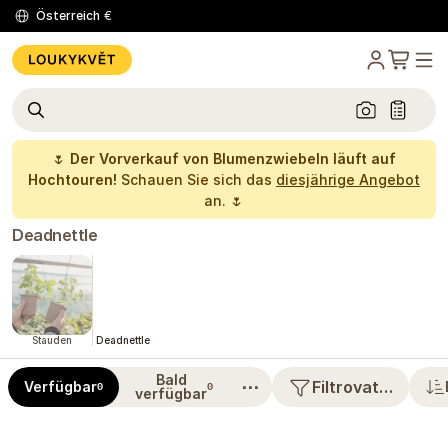
Österreich
€
🌷
Der Vorverkauf von Blumenzwiebeln läuft auf
Hochtouren!
Schauen Sie sich das
diesjährige Angebot
an. 🌷
Deadnettle
Stauden
Deadnettle
Bald
⋯
Filtrovat…
Verfügbar
0
0
verfügbar