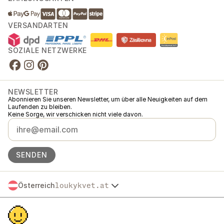
VERSANDARTEN
SOZIALE NETZWERKE
NEWSLETTER
Abonnieren Sie unseren Newsletter, um über alle Neuigkeiten auf dem
Laufenden zu bleiben.
Keine Sorge, wir verschicken nicht viele davon.
SENDEN
Österreich
loukykvet.at
Česko
© 2016 →
2026
Loukykvět s.r.o.
Slovensko
Loukykvět s.r.o. ist im Handelsregister beim Stadtgericht in Prag,
Polska
Abteilung C, Einlage 268616 eingetragen.