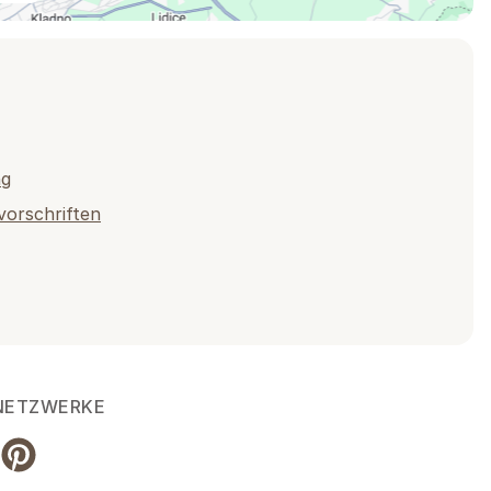
ng
vorschriften
 NETZWERKE