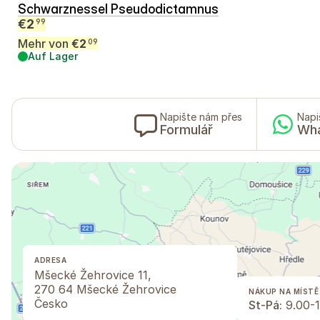
Schwarznessel Pseudodictamnus
€
2
99
Mehr von
€
2
09
Auf Lager
Napište nám přes
Napi
Formulář
Wh
ADRESA
Mšecké Žehrovice 11,
270 64 Mšecké Žehrovice
NÁKUP NA MÍSTĚ
Česko
St-Pá:
9.00-1