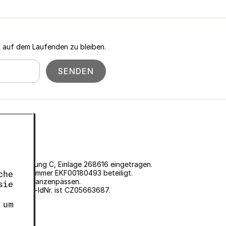
n auf dem Laufenden zu bleiben.
SENDEN
 Prag, Abteilung C, Einlage 268616 eingetragen.
ter der Nummer EKF00180493 beteiligt.
che
ung von Pflanzenpässen.
sie
7, die USt-IdNr. ist CZ05663687.
 um