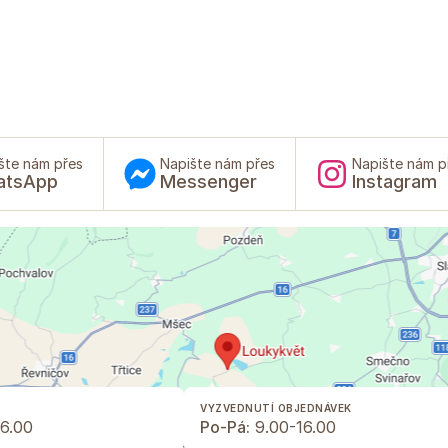
šte nám přes
Napište nám přes
Napište nám p
atsApp
Messenger
Instagram
VYZVEDNUTÍ OBJEDNÁVEK
6.00
Po-Pá:
9.00-16.00