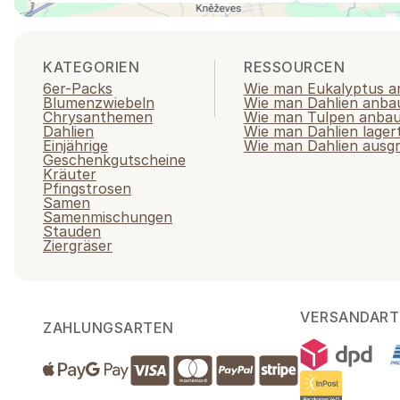
KATEGORIEN
RESSOURCEN
6er-Packs
Wie man Eukalyptus a
Blumenzwiebeln
Wie man Dahlien anba
Chrysanthemen
Wie man Tulpen anba
Dahlien
Wie man Dahlien lager
Einjährige
Wie man Dahlien ausg
Geschenkgutscheine
Kräuter
Pfingstrosen
Samen
Samenmischungen
Stauden
Ziergräser
VERSANDART
ZAHLUNGSARTEN