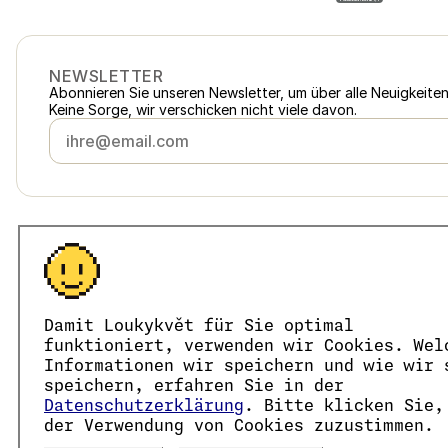
NEWSLETTER
Abonnieren Sie unseren Newsletter, um über alle Neuigkeite
Keine Sorge, wir verschicken nicht viele davon.
Österreich
loukykvet.at
Česko
loukykvet.cz
Slovensko
loukykvet.sk
© 2016 →
2026
Loukykvět s.r.o.
Polska
loukykvet.pl
Damit Loukykvět für Sie optimal
Loukykvět s.r.o. ist im Handelsregister beim Stadtgericht in
Deutschland
loukykvet.de
Wir sind am verbundenen Erfüllungssystem von EKO-KOM un
funktioniert, verwenden wir Cookies. Wel
France
Wir verwenden die Registrierungsnummer 0636 zur Ausstell
loukykvet.fr
Informationen wir speichern und wie wir 
Unsere Unternehmens-Identifikationsnummer lautet 0566368
België
speichern, erfahren Sie in der
loukykvet.be
Die Datenbox hat die ID eng827q.
Datenschutzerklärung
. Bitte klicken Sie,
Danmark
loukykvet.dk
Die EORI-Nummer lautet CZ05663687.
der Verwendung von Cookies zuzustimmen.
Wir sind umsatzsteuerpflichtig.
Eesti
loukykvet.ee