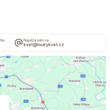
řes
Napište nám na
kvet@loukykvet.cz