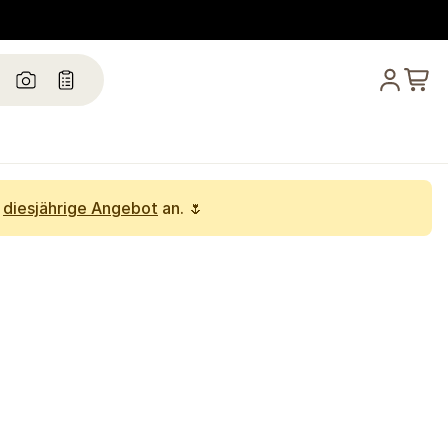
s
diesjährige Angebot
an. 🌷