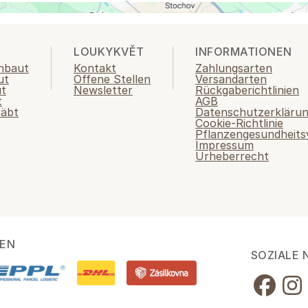
LOUKYKVĚT
INFORMATIONEN
nbaut
Kontakt
Zahlungsarten
ut
Offene Stellen
Versandarten
ut
Newsletter
Rückgaberichtlinien
t
AGB
räbt
Datenschutzerkläru
Cookie-Richtlinie
Pflanzengesundheits
Impressum
Urheberrecht
EN
SOZIALE