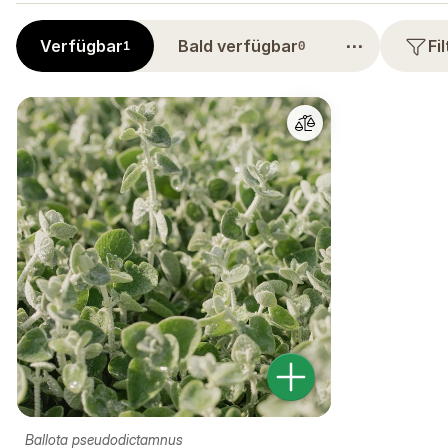
⋯
Verfügbar
Bald verfügbar
Fi
1
0
Ballota pseudodictamnus