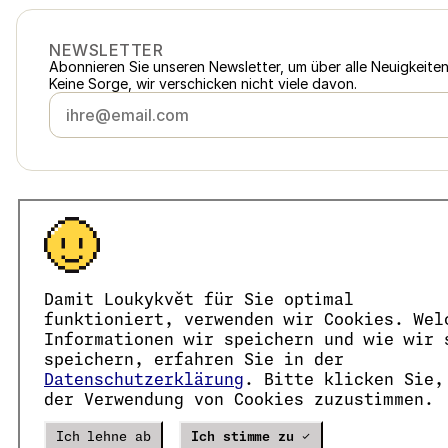
NEWSLETTER
Abonnieren Sie unseren Newsletter, um über alle Neuigkeite
Keine Sorge, wir verschicken nicht viele davon.
Österreich
loukykvet.at
Česko
loukykvet.cz
Slovensko
loukykvet.sk
© 2016 →
2026
Loukykvět s.r.o.
Polska
loukykvet.pl
Damit Loukykvět für Sie optimal
Loukykvět s.r.o. ist im Handelsregister beim Stadtgericht in
Deutschland
loukykvet.de
Wir sind am verbundenen Erfüllungssystem von EKO-KOM un
funktioniert, verwenden wir Cookies. Wel
France
Wir verwenden die Registrierungsnummer 0636 zur Ausstell
loukykvet.fr
Informationen wir speichern und wie wir 
Unsere Unternehmens-Identifikationsnummer lautet 0566368
België
speichern, erfahren Sie in der
loukykvet.be
Die Datenbox hat die ID eng827q.
Datenschutzerklärung
. Bitte klicken Sie,
Danmark
loukykvet.dk
Die EORI-Nummer lautet CZ05663687.
der Verwendung von Cookies zuzustimmen.
Wir sind umsatzsteuerpflichtig.
Eesti
loukykvet.ee
España
loukykvet.es
Verze
20302
PRODUCTION
Ich lehne ab
Ich stimme zu ✓