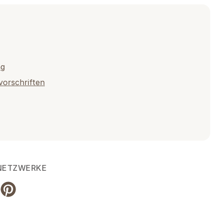
ng
vorschriften
 NETZWERKE