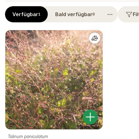
⋯
Verfügbar
Bald verfügbar
Fi
1
0
Talinum paniculatum