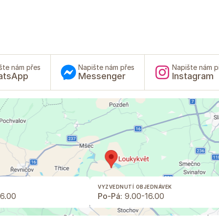
šte nám přes
Napište nám přes
Napište nám p
atsApp
Messenger
Instagram
VYZVEDNUTÍ OBJEDNÁVEK
6.00
Po-Pá:
9.00-16.00