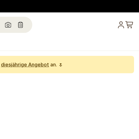
s
diesjährige Angebot
an. 🌷