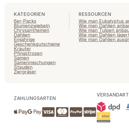
KATEGORIEN
RESSOURCEN
6er-Packs
Wie man Eukalyptus a
Blumenzwiebeln
Wie man Dahlien anba
Chrysanthemen
Wie man Tulpen anba
Dahlien
Wie man Dahlien lager
Einjährige
Wie man Dahlien ausg
Geschenkgutscheine
Kräuter
Pfingstrosen
Samen
Samenmischungen
Stauden
Ziergräser
VERSANDART
ZAHLUNGSARTEN