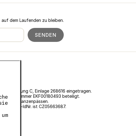
n auf dem Laufenden zu bleiben.
SENDEN
 Prag, Abteilung C, Einlage 268616 eingetragen.
ter der Nummer EKF00180493 beteiligt.
che
ung von Pflanzenpässen.
sie
7, die USt-IdNr. ist CZ05663687.
 um