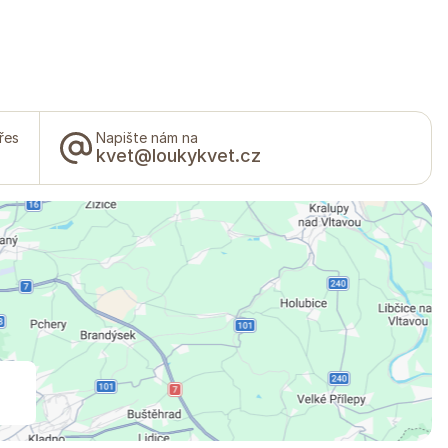
řes
Napište nám na
kvet@loukykvet.cz