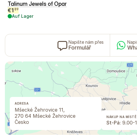
Talinum Jewels of Opar
€
1
89
Auf Lager
Napište nám přes
Napi
Formulář
Wh
ADRESA
Mšecké Žehrovice 11,
270 64 Mšecké Žehrovice
NÁKUP NA MÍSTĚ
Česko
St-Pá:
9.00-1