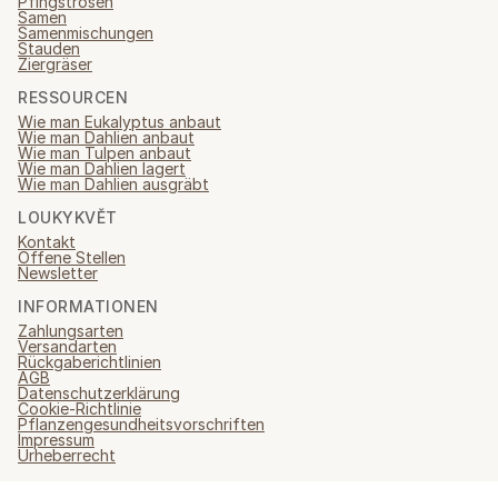
Pfingstrosen
Samen
Samenmischungen
Stauden
Ziergräser
RESSOURCEN
Wie man Eukalyptus anbaut
Wie man Dahlien anbaut
Wie man Tulpen anbaut
Wie man Dahlien lagert
Wie man Dahlien ausgräbt
LOUKYKVĚT
Kontakt
Offene Stellen
Newsletter
INFORMATIONEN
Zahlungsarten
Versandarten
Rückgaberichtlinien
AGB
Datenschutzerklärung
Cookie-Richtlinie
Pflanzengesundheitsvorschriften
Impressum
Urheberrecht