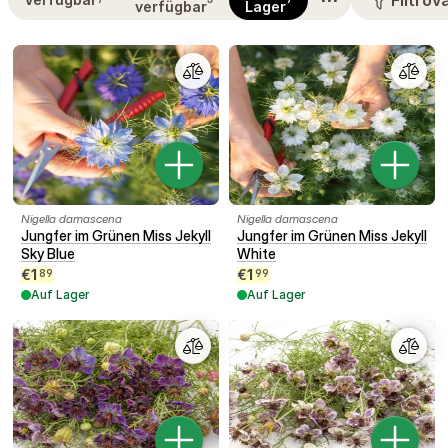
Filtrov
verfügbar
Lager
aufgeblasene Samenkapseln, die im Beet sehr dekorativ aussehen. Sie
können sie den Garten bis zum Ende des Sommers schmücken lassen
oder sie ernten und für winterliche Arrangements trocknen.
Nigella damascena
Nigella damascena
Jungfer im Grünen Miss Jekyll
Jungfer im Grünen Miss Jekyll
Sky Blue
White
€
1
€
1
89
99
Auf Lager
Auf Lager