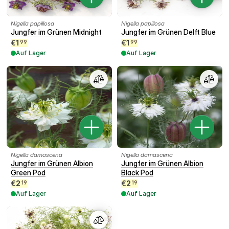
Nigella papillosa
Nigella papillosa
Jungfer im Grünen Midnight
Jungfer im Grünen Delft Blue
€
1
€
1
99
99
Auf Lager
Auf Lager
Nigella damascena
Nigella damascena
Jungfer im Grünen Albion
Jungfer im Grünen Albion
Green Pod
Black Pod
€
2
€
2
19
19
Auf Lager
Auf Lager