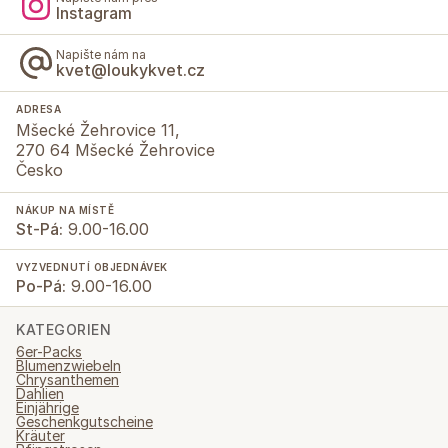
Instagram
Napište nám na
kvet@loukykvet.cz
ADRESA
Mšecké Žehrovice 11,
270 64 Mšecké Žehrovice
Česko
NÁKUP NA MÍSTĚ
St-Pá:
9.00-16.00
VYZVEDNUTÍ OBJEDNÁVEK
Po-Pá:
9.00-16.00
KATEGORIEN
6er-Packs
Blumenzwiebeln
Chrysanthemen
Dahlien
Einjährige
Geschenkgutscheine
Kräuter