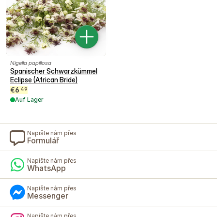
Nigella papillosa
Spanischer Schwarzkümmel
Eclipse (African Bride)
€
6
49
Auf Lager
Napište nám přes
Formulář
Napište nám přes
WhatsApp
Napište nám přes
Messenger
Napište nám přes